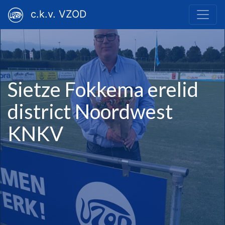
c.k.v. VZOD
Sietze Fokkema erelid
district Noordwest
KNKV