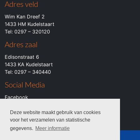
Adres veld
Wim Kan Dreef 2
1433 HM Kudelstaart
Tel: 0297 – 320120
Adres zaal
Edisonstraat 6
1433 KA Kudelstaart
Tel: 0297 – 340440
Social Media
Facebook
Instagram
Youtube
Deze website maakt gebruik van cookies
voor het verzamelen van statistische
gegevens.
Meer informatie
© 2026 c.k.v. VZOD -
Privacyverklaring