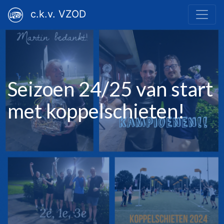
c.k.v. VZOD
Seizoen 24/25 van start
met koppelschieten!