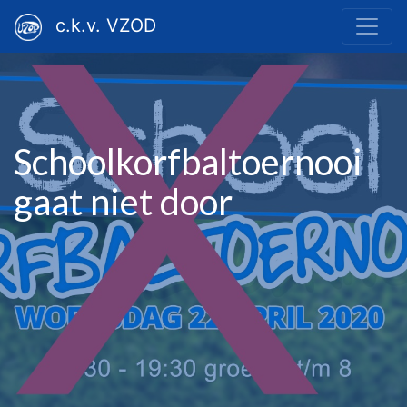
c.k.v. VZOD
Schoolkorfbaltoernooi
gaat niet door