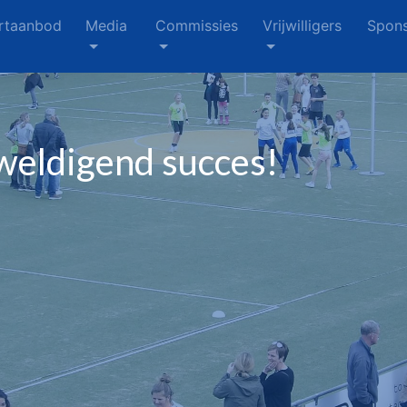
rtaanbod
Media
Commissies
Vrijwilligers
Spons
weldigend succes!