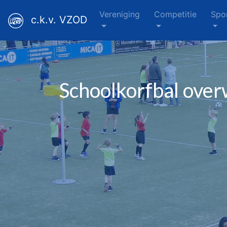
Vereniging
Competitie
Spo
c.k.v. VZOD
Schoolkorfbal over