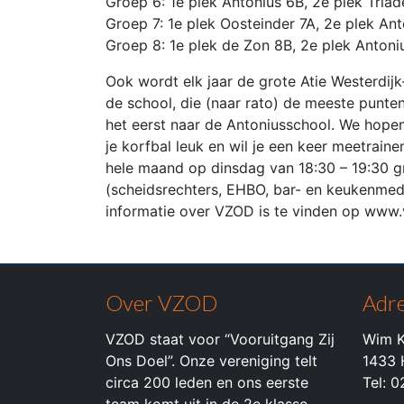
Groep 6: 1e plek Antonius 6B, 2e plek Tria
Groep 7: 1e plek Oosteinder 7A, 2e plek Ant
Groep 8: 1e plek de Zon 8B, 2e plek Antoni
Ook wordt elk jaar de grote Atie Westerdij
de school, die (naar rato) de meeste punten 
het eerst naar de Antoniusschool. We hopen
je korfbal leuk en wil je een keer meetrai
hele maand op dinsdag van 18:30 – 19:30 grat
(scheidsrechters, EHBO, bar- en keukenme
informatie over VZOD is te vinden op www.
Over VZOD
Adre
VZOD staat voor “Vooruitgang Zij
Wim K
Ons Doel”. Onze vereniging telt
1433 
circa 200 leden en ons eerste
Tel: 