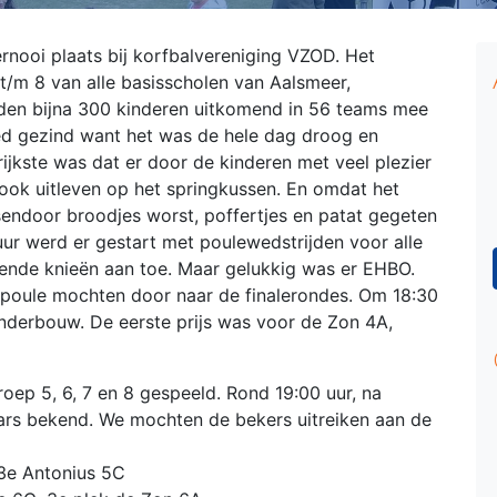
ernooi plaats bij korfbalvereniging VZOD. Het
t/m 8 van alle basisscholen van Aalsmeer,
eden bijna 300 kinderen uitkomend in 56 teams mee
d gezind want het was de hele dag droog en
ijkste was dat er door de kinderen met veel plezier
ook uitleven op het springkussen. En omdat het
sendoor broodjes worst, poffertjes en patat gegeten
ur werd er gestart met poulewedstrijden voor alle
dende knieën aan toe. Maar gelukkig was er EHBO.
poule mochten door naar de finalerondes. Om 18:30
onderbouw. De eerste prijs was voor de Zon 4A,
oep 5, 6, 7 en 8 gespeeld. Rond 19:00 uur, na
ars bekend. We mochten de bekers uitreiken aan de
 3e Antonius 5C