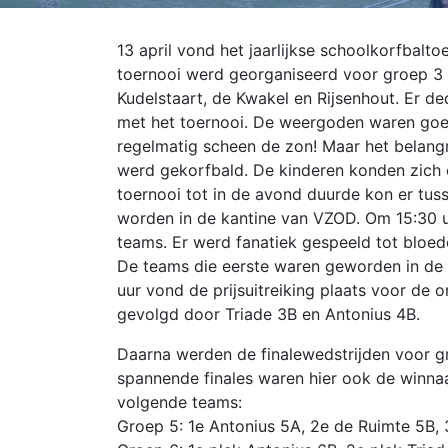
13 april vond het jaarlijkse schoolkorfbalto
toernooi werd georganiseerd voor groep 3 
Kudelstaart, de Kwakel en Rijsenhout. Er d
met het toernooi. De weergoden waren goe
regelmatig scheen de zon! Maar het belangr
werd gekorfbald. De kinderen konden zich 
toernooi tot in de avond duurde kon er tus
worden in de kantine van VZOD.
Om 15:30 u
teams. Er werd fanatiek gespeeld tot bloe
De teams die eerste waren geworden in de 
uur vond de prijsuitreiking plaats voor de 
gevolgd door Triade 3B en Antonius 4B.
Daarna werden de finalewedstrijden voor gr
spannende finales waren hier ook de winna
volgende teams:
Groep 5: 1e Antonius 5A, 2e de Ruimte 5B,