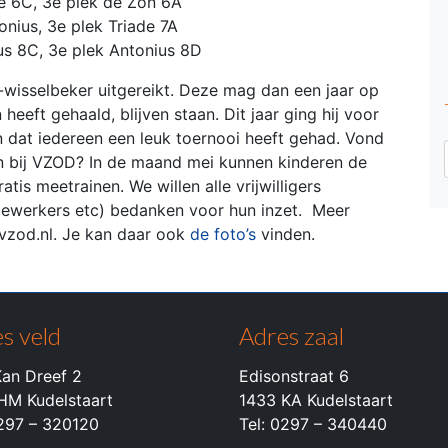
de 6C, 3e plek de Zon 6A
onius, 3e plek Triade 7A
us 8C, 3e plek Antonius 8D
k-wisselbeker uitgereikt. Deze mag dan een jaar op
heeft gehaald, blijven staan. Dit jaar ging hij voor
 dat iedereen een leuk toernooi heeft gehad. Vond
nen bij VZOD? In de maand mei kunnen kinderen de
is meetrainen. We willen alle vrijwilligers
dewerkers etc) bedanken voor hun inzet. Meer
vzod.nl. Je kan daar ook
de foto’s
vinden.
s veld
Adres zaal
an Dreef 2
Edisonstraat 6
HM Kudelstaart
1433 KA Kudelstaart
0297 – 320120
Tel: 0297 – 340440