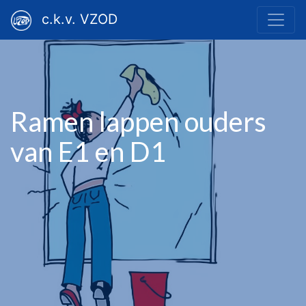
c.k.v. VZOD
Ramen lappen ouders
van E1 en D1