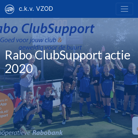
c.k.v. VZOD
Rabo ClubSupport actie
2020