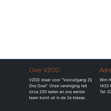
Over VZOD
Adre
VZOD staat voor “Vooruitgang Zij
Wim K
Ons Doel”. Onze vereniging telt
1433 
circa 200 leden en ons eerste
Tel: 
team komt uit in de 2e klasse.