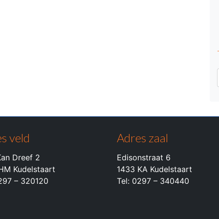
s veld
Adres zaal
an Dreef 2
Edisonstraat 6
HM Kudelstaart
1433 KA Kudelstaart
0297 – 320120
Tel: 0297 – 340440