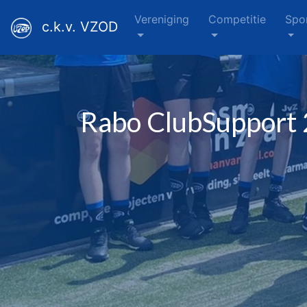
Vereniging
Competitie
Spo
c.k.v. VZOD
Rabo ClubSupport