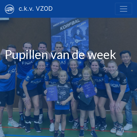
c.k.v. VZOD
Pupillen van de week