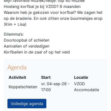
Mijn favoriete muziek/liedje: top 40 muziek
Hoelang korfbal je bij VZOD? 6 maanden
Waarom heb je gekozen voor korfbal? We zagen het
op de braderie. En ook zitten onze buurmeisjes erop
(Kim + Lisa)
Dilemma’s:
Doorloopbal of
schieten
Aanvallen of
verdedigen
Korfballen in de zaal
of op het veld
Agenda
Activiteit
Start
Locatie
vr. 04-sep-26 -
VZOD
Koppelschieten
17:00
Accomodatie
Volledige agenda