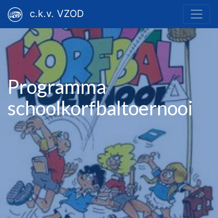
c.k.v. VZOD
Programma
schoolkorfbaltoernooi