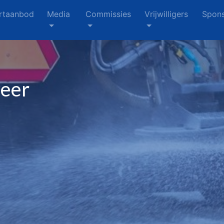
rtaanbod
Media
Commissies
Vrijwilligers
Spons
weer