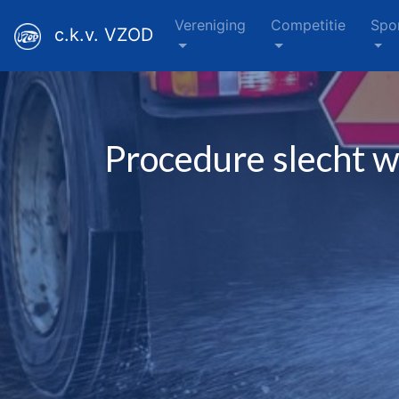
Vereniging
Competitie
Spo
c.k.v. VZOD
Procedure slecht 