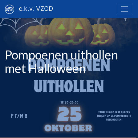
c.k.v. VZOD
Pompoenen uithollen
met Halloween