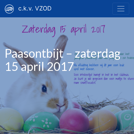
c.k.v. VZOD
Paasontbijt – zaterdag
15 april 2017