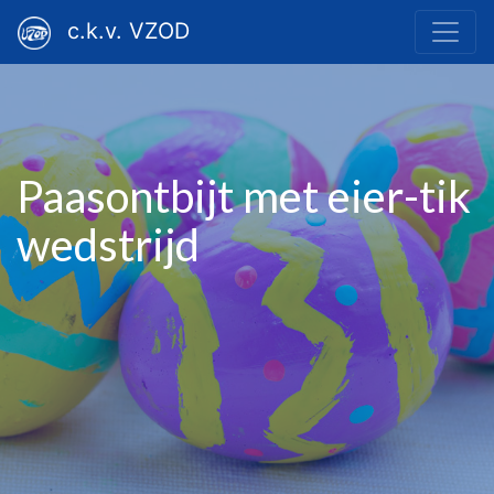
c.k.v. VZOD
Paasontbijt met eier-tik
wedstrijd