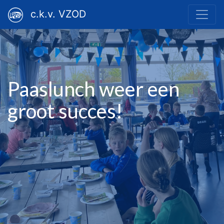
c.k.v. VZOD
Paaslunch weer een
groot succes!