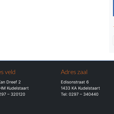
s veld
Adres zaal
an Dreef 2
Edisonstraat 6
HM Kudelstaart
1433 KA Kudelstaart
0297 – 320120
Tel: 0297 – 340440