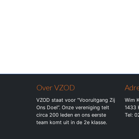
Over VZOD
Adre
VZOD staat voor “Vooruitgang Zij
Wim K
Ons Doel”. Onze vereniging telt
1433 
circa 200 leden en ons eerste
Tel: 
team komt uit in de 2e klasse.