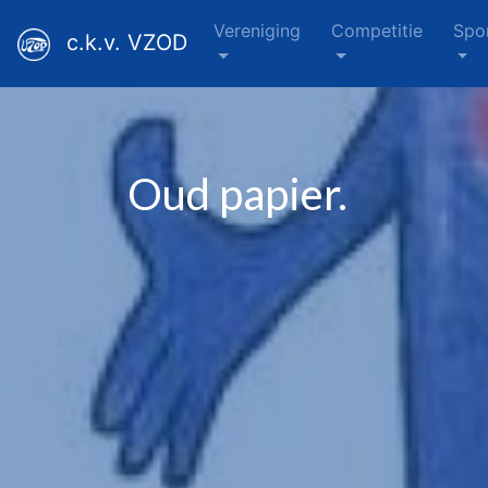
Vereniging
Competitie
Spo
c.k.v. VZOD
Oud papier.