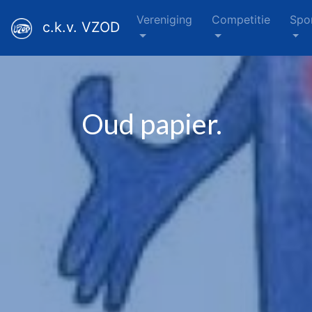
Vereniging
Competitie
Spo
c.k.v. VZOD
Oud papier.