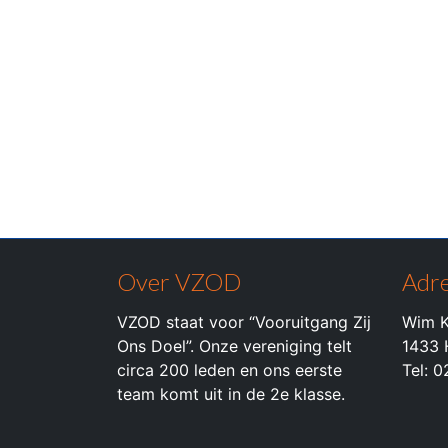
Over VZOD
Adre
VZOD staat voor “Vooruitgang Zij
Wim K
Ons Doel”. Onze vereniging telt
1433 
circa 200 leden en ons eerste
Tel: 
team komt uit in de 2e klasse.