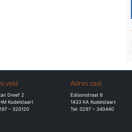
s veld
Adres zaal
an Dreef 2
Edisonstraat 6
HM Kudelstaart
1433 KA Kudelstaart
0297 – 320120
Tel: 0297 – 340440