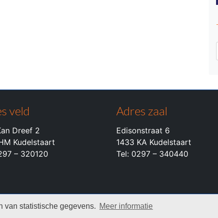
s veld
Adres zaal
an Dreef 2
Edisonstraat 6
HM Kudelstaart
1433 KA Kudelstaart
0297 – 320120
Tel: 0297 – 340440
 van statistische gegevens.
Meer informatie