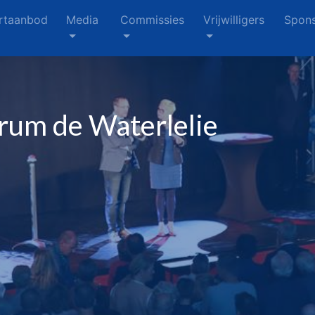
rtaanbod
Media
Commissies
Vrijwilligers
Spons
rum de Waterlelie