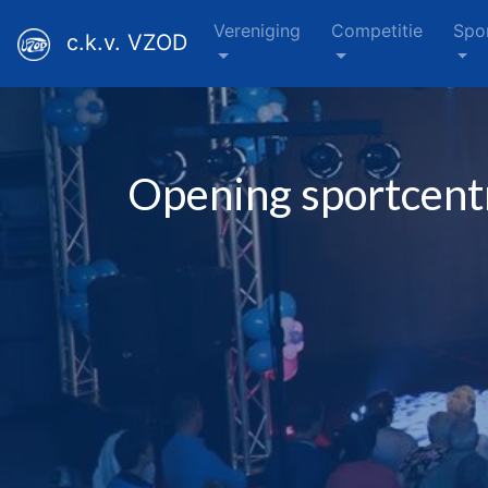
Vereniging
Competitie
Spo
c.k.v. VZOD
Opening sportcent