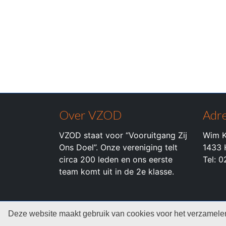
Over VZOD
Adre
VZOD staat voor “Vooruitgang Zij
Wim K
Ons Doel”. Onze vereniging telt
1433 
circa 200 leden en ons eerste
Tel: 
team komt uit in de 2e klasse.
© 2026 c.k.v. VZOD -
Privacyverklaring
Deze website maakt gebruik van cookies voor het verzamelen