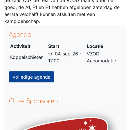
de zaal. Ook de rest van de VZOD teams doen het
goed, de A1, F1 en E1 hebben afgelopen zaterdag de
eerste veldhelft kunnen afsluiten met een
kampioenschap.
Agenda
Activiteit
Start
Locatie
vr. 04-sep-26 -
VZOD
Koppelschieten
17:00
Accomodatie
Volledige agenda
Onze Sponsoren