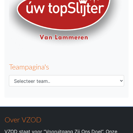
Teampagina's
Over VZOD
VZOD staat voor “Vooruitgang Zij Ons Doel”. Onze