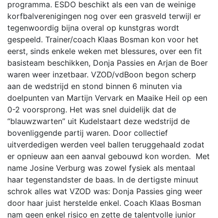
programma. ESDO beschikt als een van de weinige
korfbalverenigingen nog over een grasveld terwijl er
tegenwoordig bijna overal op kunstgras wordt
gespeeld. Trainer/coach Klaas Bosman kon voor het
eerst, sinds enkele weken met blessures, over een fit
basisteam beschikken, Donja Passies en Arjan de Boer
waren weer inzetbaar. VZOD/vdBoon begon scherp
aan de wedstrijd en stond binnen 6 minuten via
doelpunten van Martijn Vervark en Maaike Heil op een
0-2 voorsprong. Het was snel duidelijk dat de
“blauwzwarten” uit Kudelstaart deze wedstrijd de
bovenliggende partij waren. Door collectief
uitverdedigen werden veel ballen teruggehaald zodat
er opnieuw aan een aanval gebouwd kon worden. Met
name Josine Verburg was zowel fysiek als mentaal
haar tegenstandster de baas. In de dertigste minuut
schrok alles wat VZOD was: Donja Passies ging weer
door haar juist herstelde enkel. Coach Klaas Bosman
nam geen enkel risico en zette de talentvolle junior