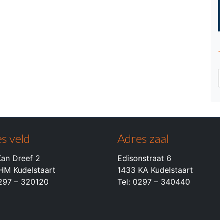
s veld
Adres zaal
an Dreef 2
Edisonstraat 6
HM Kudelstaart
1433 KA Kudelstaart
0297 – 320120
Tel: 0297 – 340440