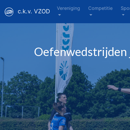
Vereniging
Competitie
Spo
c.k.v. VZOD
Oefenwedstrijden 