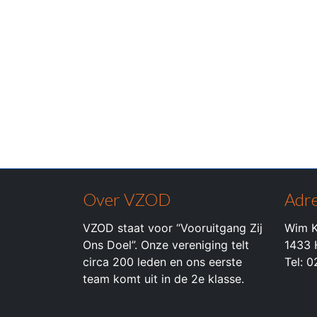
Over VZOD
Adre
VZOD staat voor “Vooruitgang Zij
Wim K
Ons Doel”. Onze vereniging telt
1433 
circa 200 leden en ons eerste
Tel: 
team komt uit in de 2e klasse.