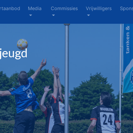
rtaanbod
Media
Commissies
Vrijwilligers
Spons
jeugd