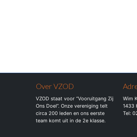
Over VZOD
Adre
VZOD staat voor “Vooruitgang Zij
Wim K
Ons Doel”. Onze vereniging telt
1433 
circa 200 leden en ons eerste
Tel: 
team komt uit in de 2e klasse.