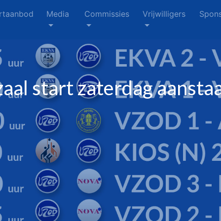
rtaanbod
Media
Commissies
Vrijwilligers
Spons
al start zaterdag aanstaa