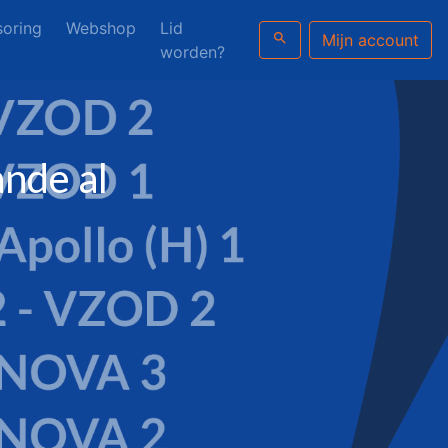
oring
Webshop
Lid
search
Mijn account
worden?
nde al