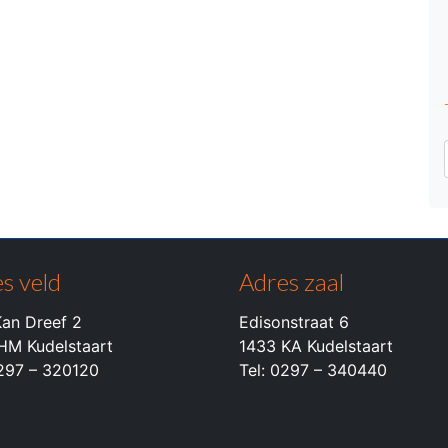
s veld
Adres zaal
an Dreef 2
Edisonstraat 6
HM Kudelstaart
1433 KA Kudelstaart
0297 – 320120
Tel: 0297 – 340440