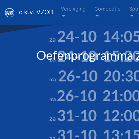
Vereniging
Competitie
Spo
c.k.v. VZOD
Oefenprogramma za