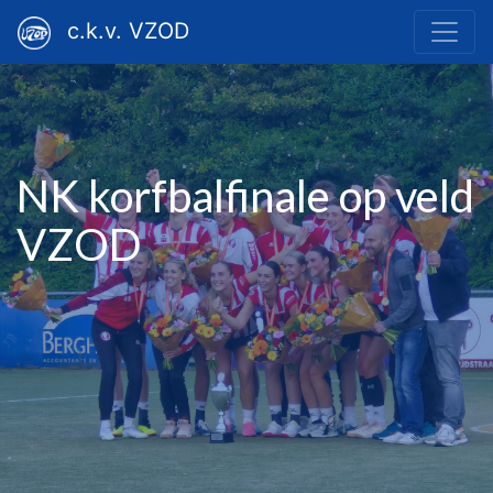
c.k.v. VZOD
NK korfbalfinale op veld
VZOD