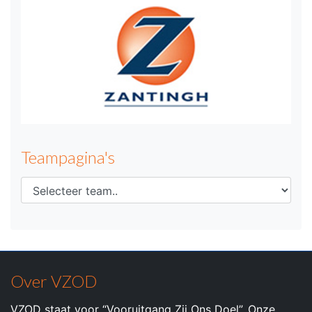
Teampagina's
Over VZOD
VZOD staat voor “Vooruitgang Zij Ons Doel”. Onze