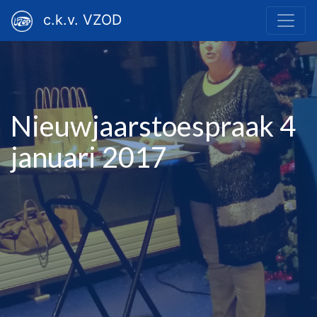
c.k.v. VZOD
Nieuwjaarstoespraak 4
januari 2017