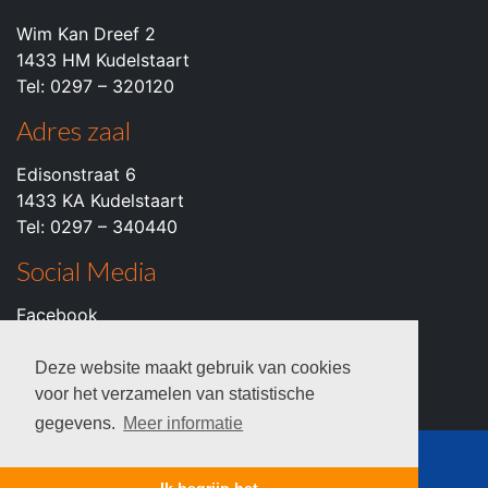
Wim Kan Dreef 2
1433 HM Kudelstaart
Tel: 0297 – 320120
Adres zaal
Edisonstraat 6
1433 KA Kudelstaart
Tel: 0297 – 340440
Social Media
Facebook
Instagram
Youtube
Deze website maakt gebruik van cookies
voor het verzamelen van statistische
gegevens.
Meer informatie
© 2026 c.k.v. VZOD -
Privacyverklaring