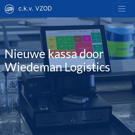
c.k.v. VZOD
Nieuwe kassa door
Wiedeman Logistics