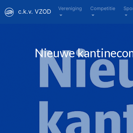
Vereniging
Competitie
Spo
c.k.v. VZOD
Nieuwe kantinecom