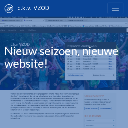
c.k.v. VZOD
Nieuw seizoen, nieuwe
website!