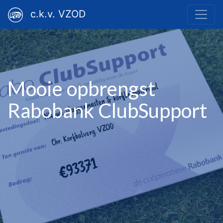
c.k.v. VZOD
Mooie opbrengst
Rabobank ClubSupport