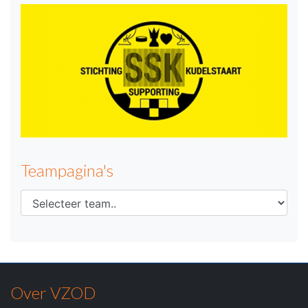
Teampagina's
Over VZOD