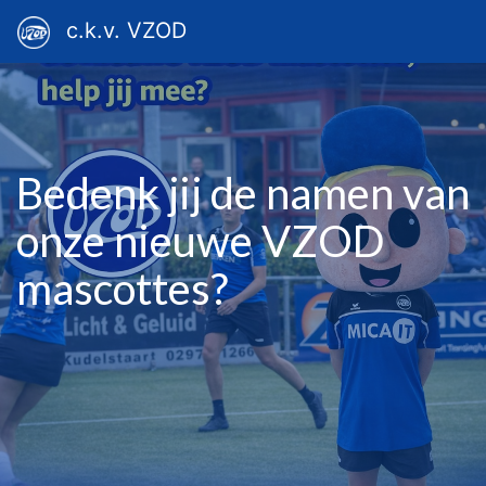
c.k.v. VZOD
Bedenk jij de namen van
onze nieuwe VZOD
mascottes?