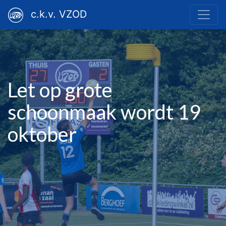
c.k.v. VZOD
Let op grote
schoonmaak wordt 19
oktober