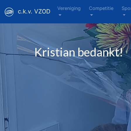
Vereniging
Competitie
Spo
c.k.v. VZOD
Kristian bedankt!