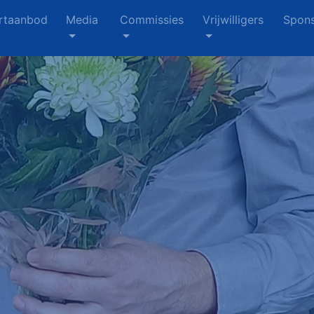
rtaanbod
Media
Commissies
Vrijwilligers
Spons