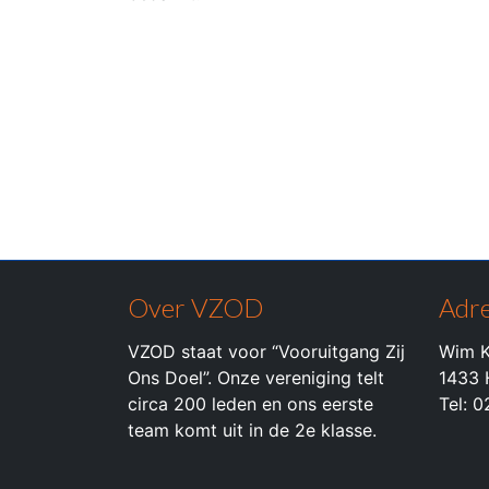
Over VZOD
Adre
VZOD staat voor “Vooruitgang Zij
Wim K
Ons Doel”. Onze vereniging telt
1433 
circa 200 leden en ons eerste
Tel: 
team komt uit in de 2e klasse.