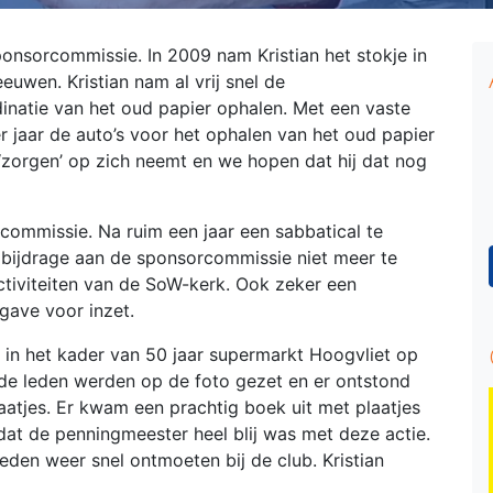
ponsorcommissie. In 2009 nam Kristian het stokje in
wen. Kristian nam al vrij snel de
inatie van het oud papier ophalen. Met een vaste
er jaar de auto’s voor het ophalen van het oud papier
e ‘zorgen’ op zich neemt en we hopen dat hij dat nog
commissie. Na ruim een jaar een sabbatical te
 bijdrage aan de sponsorcommissie niet meer te
ctiviteiten van de SoW-kerk. Ook zeker een
rgave voor inzet.
ie in het kader van 50 jaar supermarkt Hoogvliet op
nde leden werden op de foto gezet en er ontstond
laatjes. Er kwam een prachtig boek uit met plaatjes
 dat de penningmeester heel blij was met deze actie.
leden weer snel ontmoeten bij de club. Kristian