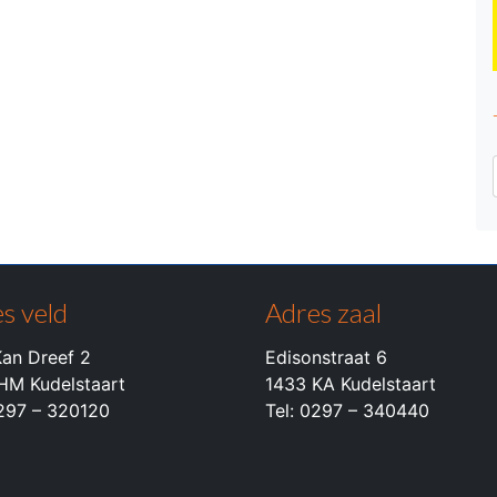
s veld
Adres zaal
an Dreef 2
Edisonstraat 6
HM Kudelstaart
1433 KA Kudelstaart
0297 – 320120
Tel: 0297 – 340440