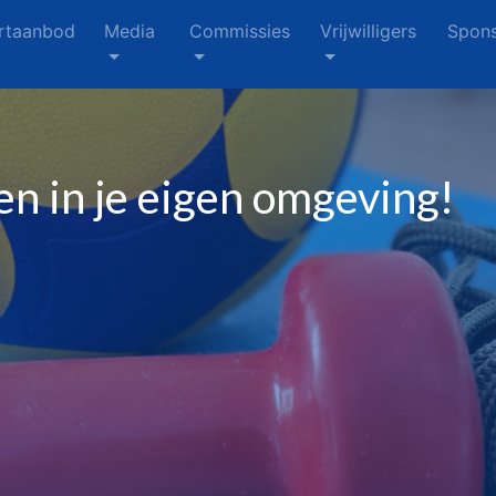
rtaanbod
Media
Commissies
Vrijwilligers
Spons
jven in je eigen omgeving!