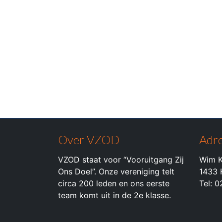
Over VZOD
Adre
VZOD staat voor “Vooruitgang Zij
Wim K
Ons Doel”. Onze vereniging telt
1433 
circa 200 leden en ons eerste
Tel: 
team komt uit in de 2e klasse.