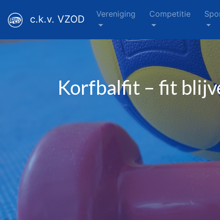
Vereniging
Competitie
Spo
c.k.v. VZOD
Korfbalfit – fit bli