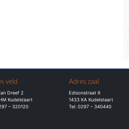
s veld
Adres zaal
an Dreef 2
Edisonstraat 6
HM Kudelstaart
1433 KA Kudelstaart
0297 – 320120
Tel: 0297 – 340440