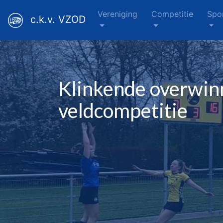
Vereniging
Competitie
Spo
c.k.v. VZOD
Klinkende overwin
veldcompetitie