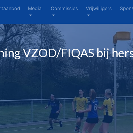
rtaanbod
Media
Commissies
Vrijwilligers
Spons
ning VZOD/FIQAS bij hers