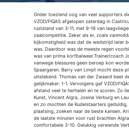
Onder toeziend oog van veel supporters die
VZOD/FIQAS afgelopen zaterdag in Castricu
ruststand van 3-11, met 9-18 van laagvliege
zaalcompetitie. Zeker als er, zoals vanmidd
bijkomstigheid was dat de wedstrijd later 
was. Daardoor was de meeste regen voorbi
was van prima korfbalweer.
Trainer/coach 
vanwege blessures geen beroep kon worden
Spaargaren. Barry van Limpt mocht deze pl
uitstekend. Thomas van der Zwaard beet dez
gelijkmaker: 1-1. Vervolgens gaf VZOD/FIQ
afstand veel te herhalen en te scoren. Zo li
Kunst, Vincent Algra, Josine Verburg en Laur
en zo mochten de Kudelstaarters geduldig, a
plaatsing, zoeken naar de beste kansen. Ari
de laatste minuten voor rust brachten Algr
comfortabele 3-10. Gelukkig verwende Verbur