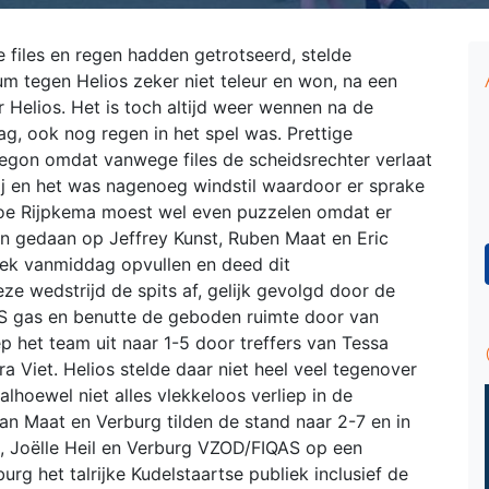
 files en regen hadden getrotseerd, stelde
m tegen Helios zeker niet teleur en won, na een
r Helios. Het is toch altijd weer wennen na de
ag, ook nog regen in het spel was. Prettige
begon omdat vanwege files de scheidsrechter verlaat
j en het was nagenoeg windstil waardoor er sprake
Joe Rijpkema moest wel even puzzelen omdat er
 gedaan op Jeffrey Kunst, Ruben Maat en Eric
ek vanmiddag opvullen en deed dit
e wedstrijd de spits af, gelijk gevolgd door de
AS gas en benutte de geboden ruimte door van
ep het team uit naar 1-5 door treffers van Tessa
a Viet. Helios stelde daar niet heel veel tegenover
lhoewel niet alles vlekkeloos verliep in de
an Maat en Verburg tilden de stand naar 2-7 en in
a, Joëlle Heil en Verburg VZOD/FIQAS op een
g het talrijke Kudelstaartse publiek inclusief de