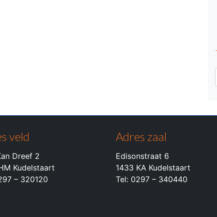
s veld
Adres zaal
an Dreef 2
Edisonstraat 6
HM Kudelstaart
1433 KA Kudelstaart
0297 – 320120
Tel: 0297 – 340440