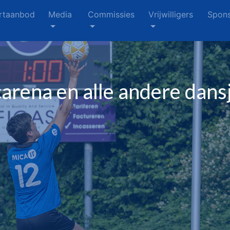
rtaanbod
Media
Commissies
Vrijwilligers
Spons
arena en alle andere dan