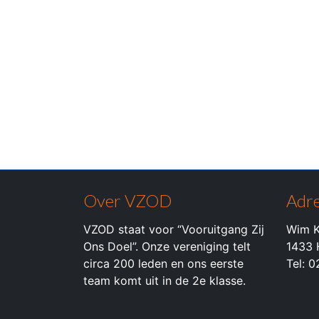
Over VZOD
Adre
VZOD staat voor “Vooruitgang Zij
Wim K
Ons Doel”. Onze vereniging telt
1433 
circa 200 leden en ons eerste
Tel: 
team komt uit in de 2e klasse.