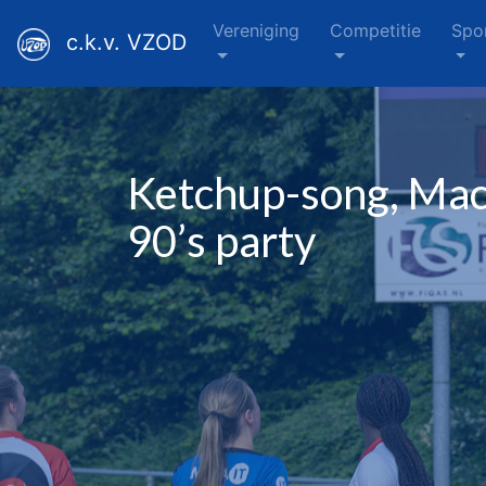
Vereniging
Competitie
Spo
c.k.v. VZOD
Ketchup-song, Mac
90’s party