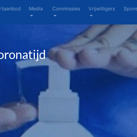
rtaanbod
Media
Commissies
Vrijwilligers
Spons
oronatijd