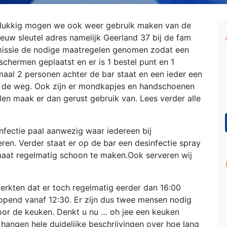
elukkig mogen we ook weer gebruik maken van de
ieuw sleutel adres namelijk Geerland 37 bij de fam
mmissie de nodige maatregelen genomen zodat een
 schermen geplaatst en er is 1 bestel punt en 1
maal 2 personen achter de bar staat en een ieder een
 in de weg. Ook zijn er mondkapjes en handschoenen
len maak er dan gerust gebruik van. Lees verder alle
infectie paal aanwezig waar iedereen bij
ren. Verder staat er op de bar een desinfectie spray
aat regelmatig schoon te maken.Ook serveren wij
erkten dat er toch regelmatig eerder dan 16:00
opend vanaf 12:30. Er zijn dus twee mensen nodig
or de keuken. Denkt u nu … oh jee een keuken
 hangen hele duidelijke beschrijvingen over hoe lang