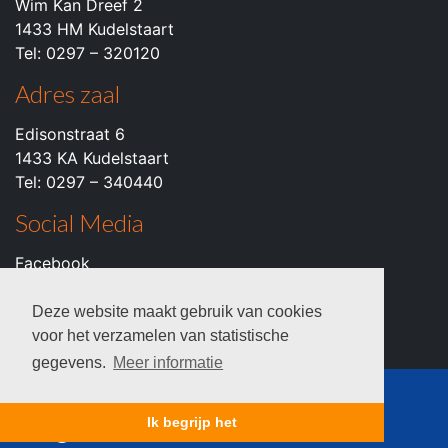
Wim Kan Dreef 2
1433 HM Kudelstaart
Tel: 0297 – 320120
Adres zaal
Edisonstraat 6
1433 KA Kudelstaart
Tel: 0297 – 340440
Social Media
Facebook
Instagram
Youtube
Deze website maakt gebruik van cookies
voor het verzamelen van statistische
gegevens.
Meer informatie
© 2026 c.k.v. VZOD -
Privacyverklaring
Ik begrijp het