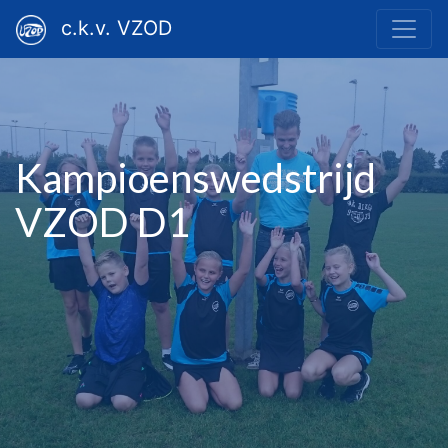
c.k.v. VZOD
Kampioenswedstrijd
VZOD D1