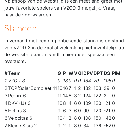
Na afloop van de wedstrijd is een meet and greet met
jouw favoriete spelers van VZOD 3 mogelijk. Vraag
naar de voorwaarden.
Standen
In verband met een nog onbekende storing is de stand
van VZOD 3 in de zaal al wekenlang niet inzichtelijk op
de website, daarom vindt u hieronder speciaal een
overzicht.
#
Team
G
P
W
V
Gl
DPV
DPT
DS
PIM
1
VZOD 3
9
18
9
0
0
184
79
105
0
2
TOP/SolarCompleet 11
10
16
7
1
2
132
103
29
0
3
Pernix 6
11
14
6
3
2
124
122
2
0
4
DKV (IJ) 3
10
8
4
6
0
109
130
-21
0
5
Helios 3
9
6
3
6
0
99
120
-21
0
6
Velocitas 6
10
4
2
8
0
108
150
-42
0
7
Kleine Sluis 2
9
2
1
8
0
84
136
-52
0