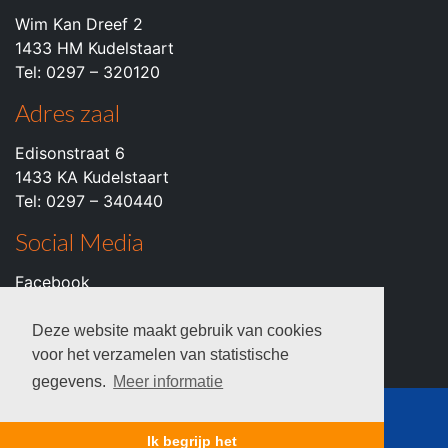
Wim Kan Dreef 2
1433 HM Kudelstaart
Tel: 0297 – 320120
Adres zaal
Edisonstraat 6
1433 KA Kudelstaart
Tel: 0297 – 340440
Social Media
Facebook
Instagram
Youtube
Deze website maakt gebruik van cookies
voor het verzamelen van statistische
gegevens.
Meer informatie
© 2026 c.k.v. VZOD -
Privacyverklaring
Ik begrijp het