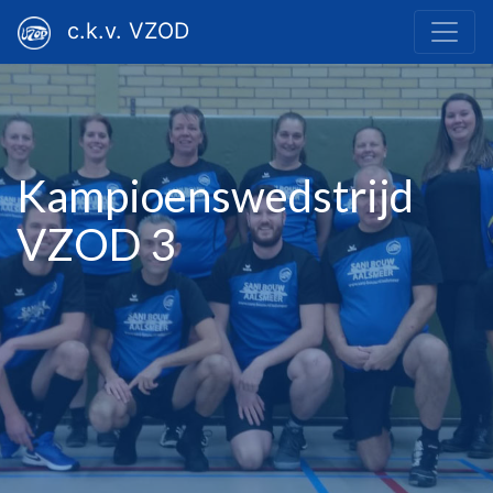
c.k.v. VZOD
Kampioenswedstrijd
VZOD 3