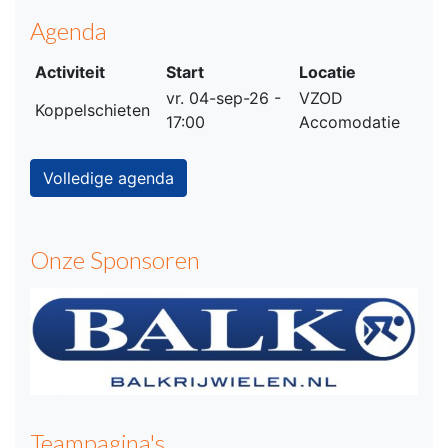
Agenda
Activiteit
Start
Locatie
vr. 04-sep-26 -
VZOD
Koppelschieten
17:00
Accomodatie
Volledige agenda
Onze Sponsoren
Teampagina's