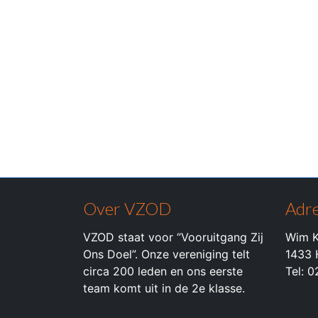
Over VZOD
Adre
VZOD staat voor “Vooruitgang Zij
Wim K
Ons Doel”. Onze vereniging telt
1433 
circa 200 leden en ons eerste
Tel: 
team komt uit in de 2e klasse.