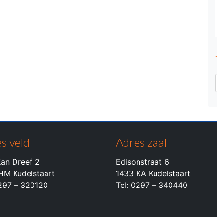
s veld
Adres zaal
an Dreef 2
Edisonstraat 6
HM Kudelstaart
1433 KA Kudelstaart
0297 – 320120
Tel: 0297 – 340440