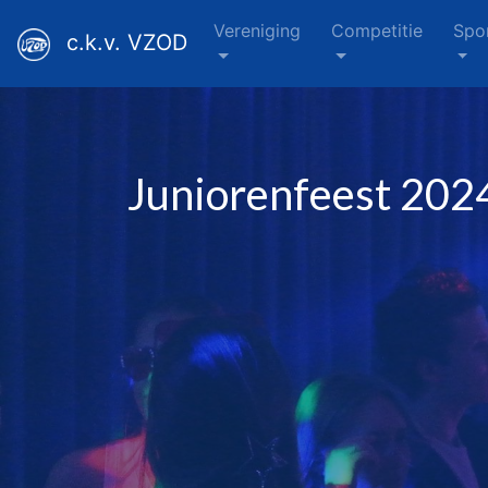
Vereniging
Competitie
Spo
c.k.v. VZOD
Juniorenfeest 202