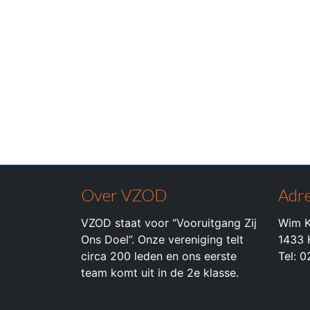
Over VZOD
Adre
VZOD staat voor “Vooruitgang Zij
Wim K
Ons Doel”. Onze vereniging telt
1433 
circa 200 leden en ons eerste
Tel: 
team komt uit in de 2e klasse.