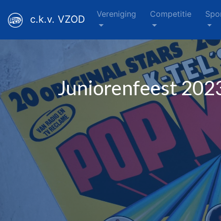
Vereniging
Competitie
Spo
c.k.v. VZOD
Juniorenfeest 202