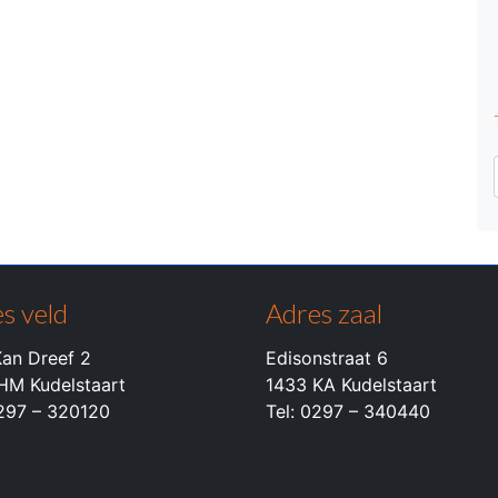
s veld
Adres zaal
an Dreef 2
Edisonstraat 6
HM Kudelstaart
1433 KA Kudelstaart
0297 – 320120
Tel: 0297 – 340440