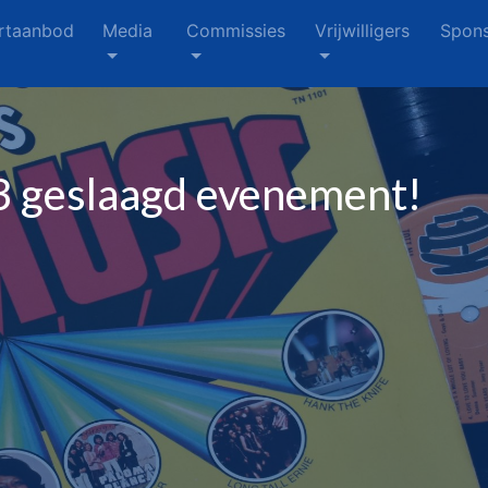
rtaanbod
Media
Commissies
Vrijwilligers
Spons
3 geslaagd evenement!