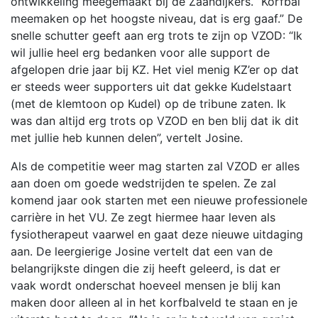
ontwikkeling meegemaakt bij de Zaandijkers. “Korfbal
meemaken op het hoogste niveau, dat is erg gaaf.” De
snelle schutter geeft aan erg trots te zijn op VZOD: “Ik
wil jullie heel erg bedanken voor alle support de
afgelopen drie jaar bij KZ. Het viel menig KZ’er op dat
er steeds weer supporters uit dat gekke Kudelstaart
(met de klemtoon op Kudel) op de tribune zaten. Ik
was dan altijd erg trots op VZOD en ben blij dat ik dit
met jullie heb kunnen delen”, vertelt Josine.
Als de competitie weer mag starten zal VZOD er alles
aan doen om goede wedstrijden te spelen. Ze zal
komend jaar ook starten met een nieuwe professionele
carrière in het VU. Ze zegt hiermee haar leven als
fysiotherapeut vaarwel en gaat deze nieuwe uitdaging
aan. De leergierige Josine vertelt dat een van de
belangrijkste dingen die zij heeft geleerd, is dat er
vaak wordt onderschat hoeveel mensen je blij kan
maken door alleen al in het korfbalveld te staan en je