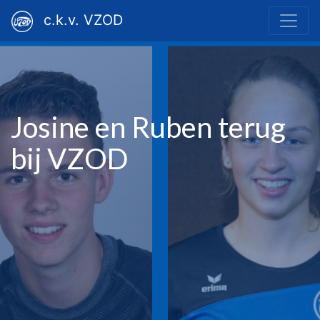
c.k.v. VZOD
Josine en Ruben terug
bij VZOD