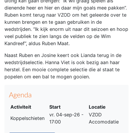
uiting kan gaan brengen: “Ik wil graag spelen als
dienende heer en hier en daar mijn goals mee pakken”.
Ruben komt terug naar VZOD om het geleerde over te
kunnen brengen en te gaan gebruiken in de
wedstrijden. “Ik kijk enorm uit naar dit seizoen en hoop
veel publiek te zien langs de velden op de Wim
Kandreef”, aldus Ruben Maat.
Naast Ruben en Josine keert ook Lianda terug in de
wedstrijdselectie. Hanna Viet is ook bezig aan haar
herstel. Een mooie complete selectie die al staat te
popelen om een bal te mogen gooien.
Agenda
Activiteit
Start
Locatie
vr. 04-sep-26 -
VZOD
Koppelschieten
17:00
Accomodatie