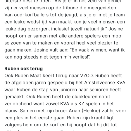
uiterste best te doen. “Als je er in het veld van geniet
zijn er veel mensen op de tribune die meegenieten.
Van oud-korfballers tot de jeugd, als je er met je team
een leuke wedstrijd van maakt kun je veel mensen een
leuke dag bezorgen, inclusief jezelf natuurlijk.” Josine
hoopt om er samen met alle andere spelers een mooi
seizoen van te maken en vooral heel veel plezier te
gaan maken. Josine vult aan: “En vaak winnen, want ik
kan nog steeds niet tegen m’n verlies!”.
Ruben ook terug
Ook Ruben Maat keert terug naar VZOD. Ruben heeft
de afgelopen jaren gespeeld bij het Amstelveense KVA
waar Ruben de stap van junioren naar senioren heeft
gemaakt. Ook Ruben heeft de clubkleuren nooit
verloochend want zowel KVA als KZ spelen in het
blauw. Samen met zijn broer Arian (Henkie) zal hij voor
een plek in het eerste gaan. Ruben zijn kracht ligt
volgens hem om de korf en hij hoopt dat hij dit tot