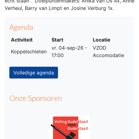
echt staan”. Doelpuntenmakers: Anika van Os 4x, Anne
Verheul, Barry van Limpt en Josine Verburg 1x.
Agenda
Activiteit
Start
Locatie
vr. 04-sep-26 -
VZOD
Koppelschieten
17:00
Accomodatie
Volledige agenda
Onze Sponsoren