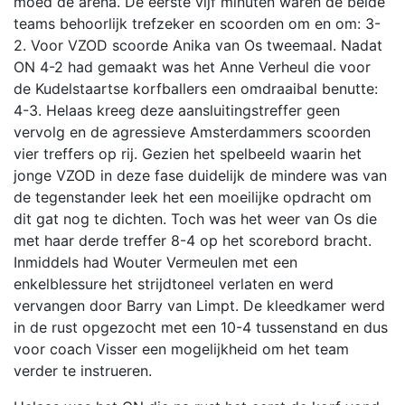
moed de arena. De eerste vijf minuten waren de beide
teams behoorlijk trefzeker en scoorden om en om: 3-
2. Voor VZOD scoorde Anika van Os tweemaal. Nadat
ON 4-2 had gemaakt was het Anne Verheul die voor
de Kudelstaartse korfballers een omdraaibal benutte:
4-3. Helaas kreeg deze aansluitingstreffer geen
vervolg en de agressieve Amsterdammers scoorden
vier treffers op rij. Gezien het spelbeeld waarin het
jonge VZOD in deze fase duidelijk de mindere was van
de tegenstander leek het een moeilijke opdracht om
dit gat nog te dichten. Toch was het weer van Os die
met haar derde treffer 8-4 op het scorebord bracht.
Inmiddels had Wouter Vermeulen met een
enkelblessure het strijdtoneel verlaten en werd
vervangen door Barry van Limpt. De kleedkamer werd
in de rust opgezocht met een 10-4 tussenstand en dus
voor coach Visser een mogelijkheid om het team
verder te instrueren.