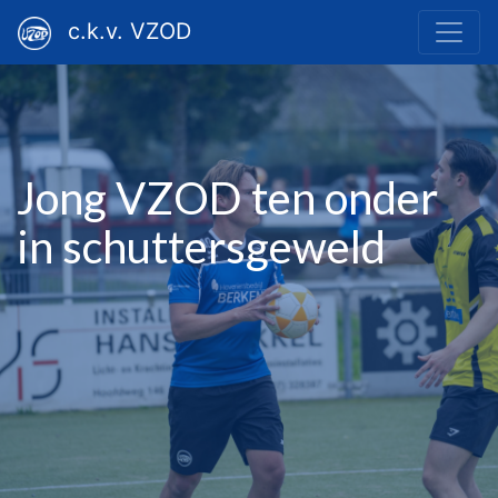
c.k.v. VZOD
Jong VZOD ten onder
in schuttersgeweld