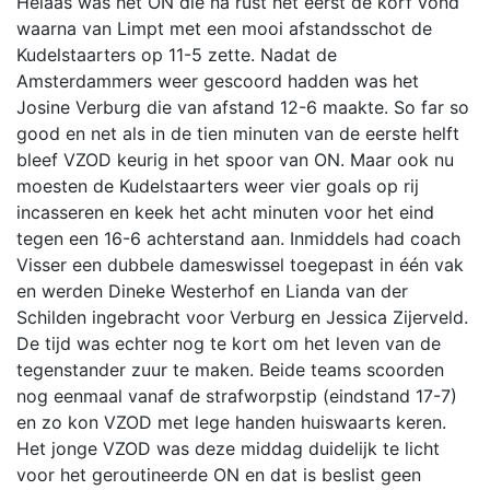
Helaas was het ON die na rust het eerst de korf vond
waarna van Limpt met een mooi afstandsschot de
Kudelstaarters op 11-5 zette. Nadat de
Amsterdammers weer gescoord hadden was het
Josine Verburg die van afstand 12-6 maakte. So far so
good en net als in de tien minuten van de eerste helft
bleef VZOD keurig in het spoor van ON. Maar ook nu
moesten de Kudelstaarters weer vier goals op rij
incasseren en keek het acht minuten voor het eind
tegen een 16-6 achterstand aan. Inmiddels had coach
Visser een dubbele dameswissel toegepast in één vak
en werden Dineke Westerhof en Lianda van der
Schilden ingebracht voor Verburg en Jessica Zijerveld.
De tijd was echter nog te kort om het leven van de
tegenstander zuur te maken. Beide teams scoorden
nog eenmaal vanaf de strafworpstip (eindstand 17-7)
en zo kon VZOD met lege handen huiswaarts keren.
Het jonge VZOD was deze middag duidelijk te licht
voor het geroutineerde ON en dat is beslist geen