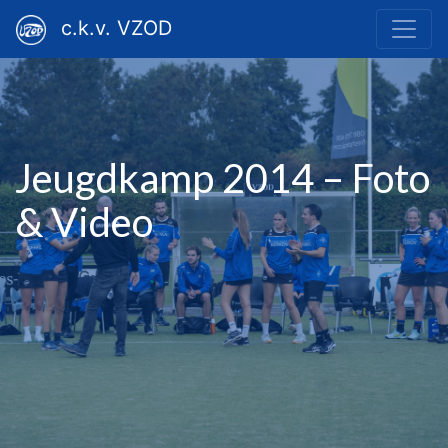
c.k.v. VZOD
Jeugdkamp 2014 – Foto
& Video