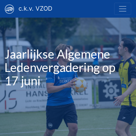
c.k.v. VZOD
Jaarlijkse Algemene
Ledenvergadering op
17 juni