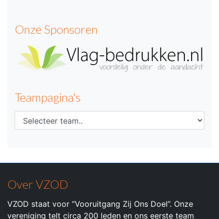
Onze Sponsoren
Teampagina's
Over VZOD
VZOD staat voor “Vooruitgang Zij Ons Doel”. Onze
vereniging telt circa 200 leden en ons eerste team