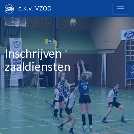
c.k.v. VZOD
Inschrijven
zaaldiensten