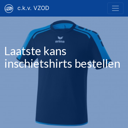
c.k.v. VZOD
Laatste kans
inschietshirts bestellen