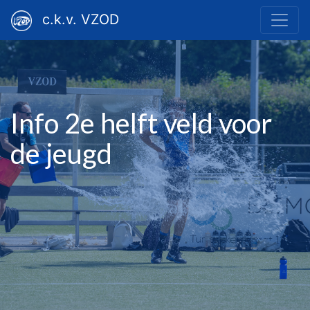
c.k.v. VZOD
Info 2e helft veld voor
de jeugd