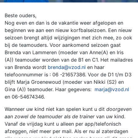
Beste ouders,
Nog even en dan is de vakantie weer afgelopen en
beginnen we aan een nieuw korfbalseizoen. Een nieuw
seizoen brengt altijd wijzigingen met zich mee, zo ook
bij de teamouders. Voor aankomend seizoen gaat
Brenda van Lammeren (moeder van Anne(A) en Iris
(A)) teamouder worden van de B1 en C1. Het mailadres
van Brenda wordt
brenda@vzod.nl
en haar
telefoonnummer is : 06 -21657386. Voor de D1 t/m D3
blijft Marja Groenewoud (moeder van Nikki (S2) en
Gina (A)) teamouder. Haar gegevens:
marja@vzod.nl
en 06-54674346.
Wanneer uw kind niet kan spelen kunt u dit
doorgeven
aan zowel de teamouder als de trainer
van uw kind.
Vanaf de vrijdag kunt u alleen per app/telefonisch
afzeggen,
niet
meer per mail. Als er nu al zaterdagen