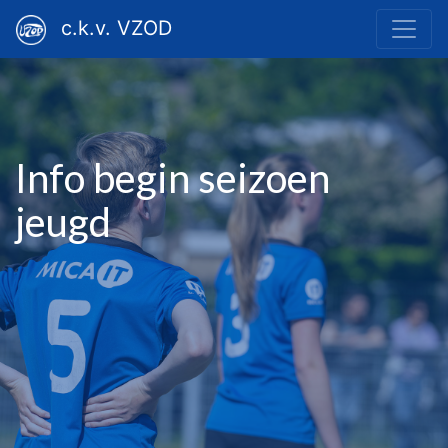
c.k.v. VZOD
Info begin seizoen
jeugd