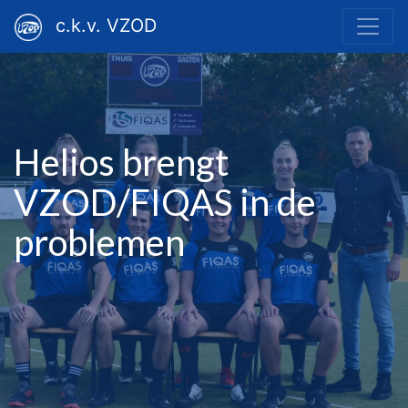
c.k.v. VZOD
Helios brengt
VZOD/FIQAS in de
problemen