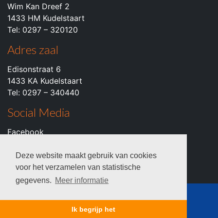
Wim Kan Dreef 2
1433 HM Kudelstaart
Tel: 0297 – 320120
Adres zaal
Edisonstraat 6
1433 KA Kudelstaart
Tel: 0297 – 340440
Social Media
Facebook
Instagram
Youtube
Deze website maakt gebruik van cookies
voor het verzamelen van statistische
gegevens.
Meer informatie
© 2026 c.k.v. VZOD -
Privacyverklaring
Ik begrijp het