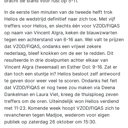
bracht de stand voor rust op 5-11.
In de eerste tien minuten van de tweede helft trok
Helios de wedstrijd definitief naar zich toe. Met vijf
treffers voor Helios, en slechts één voor VZOD/FIQAS
op naam van Vincent Algra, keken de blauwzwarten
tegen een achterstand van 6-16 aan. Wel valt te prijzen
dat VZOD/FIQAS, ondanks een vrijwel zekere
nederlaag, bleef knokken om de eer te redden. Dit
resulteerde in drie doelpunten achter elkaar van
Vincent Algra (tweemaal) en Esther Dol: 9-16. Zat er
dan toch een stuntje in? Helios besloot zelf antwoord
te geven door weer veel te scoren. Ondanks het feit
dat VZOD/FIQAS er nog twee zou maken via Deena
Dankelman en Laura Viet, kreeg de thuisploeg zeven
treffers om de oren. Uiteindelijk won Helios verdiend
met 11-23. Komende week hoopt VZOD/FIQAS zich te
revancheren tegen Madjoe, wederom voor eigen
publiek op zaterdag 26 oktober om 15:30.