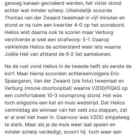
genoeg kansen gecreëerd werden, het vizier stond
echter wat minder scherp. Uiteindelijk scoorde
Thomas van der Zwaard tweemaal in vijf minuten en
stond er na ruim een kwartier 4-0 op het scorebord.
Helios wist daarna ook te scoren maar Verburg
verzilverde al snel een strafworp: 5-1. Daarop
verkleinde Helios de achterstand weer iets waarna
Joëlle Heil van afstand de 6-2 liet aantekenen.
Na de rust vond Helios in de tweede helft als eerste de
korf. Maar hierna scoorden achtereenvolgens Eric
Spaargaren, Van der Zwaard (zie foto) tweemaal en
Verburg (mooie doorloopbal) waarna VZOD/FIQAS op
een comfortabele 10-3 voorsprong stond.
Het was
toch enigszins een kat en muis wedstrijd. Dat Helios
vanmiddag als winnaar van het veld zou stappen, zat
er al snel niet meer in. Daarvoor was VZOD simpelweg
te sterk. Maar als je de muis weer laat spelen en
minder scherp verdedigt, scoort hij toch weer een