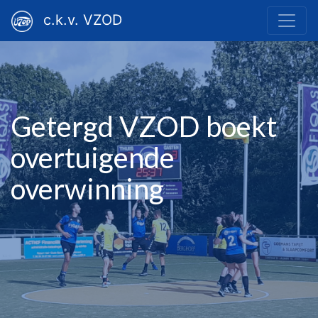
c.k.v. VZOD
Getergd VZOD boekt
overtuigende
overwinning