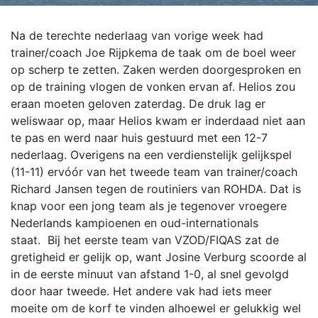
Na de terechte nederlaag van vorige week had
trainer/coach Joe Rijpkema de taak om de boel weer
op scherp te zetten. Zaken werden doorgesproken en
op de training vlogen de vonken ervan af.
Helios zou
eraan moeten geloven zaterdag. De druk lag er
weliswaar op, maar Helios kwam er inderdaad niet aan
te pas en werd naar huis gestuurd met een 12-7
nederlaag.
Overigens na een verdienstelijk gelijkspel
(11-11) ervóór van het tweede team van trainer/coach
Richard Jansen tegen de routiniers van ROHDA. Dat is
knap voor een jong team als je tegenover vroegere
Nederlands kampioenen en oud-internationals
staat.
Bij het eerste team van VZOD/FIQAS zat de
gretigheid er gelijk op, want Josine Verburg scoorde al
in de eerste minuut van afstand 1-0, al snel gevolgd
door haar tweede. Het andere vak had iets meer
moeite om de korf te vinden alhoewel er gelukkig wel