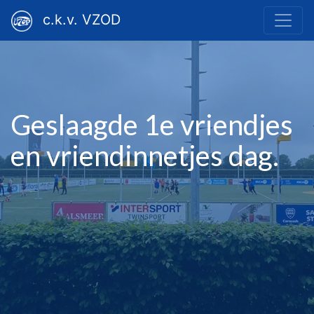
c.k.v. VZOD
Geslaagde 1e vriendjes
en vriendinnetjes dag.