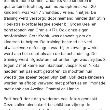
teams in actie komen. Ondanks vele kinderen in
quarantaine toch nog een mooie opkomst van 20
kinderen, waarvan 7 vriendjes / vriendinnetjes. De
training werd verzorgd door niemand minder dan Stijn
Hoekstra (korfbal league speler bij Groen Geel en
bondscoach van Oranje <17). Ook onze eigen
hoofdtrainer, Gert Krook, was aanwezig om de
kinderen te helpen. De training bestond uit veel
afwisselende oefeningen waarbij er zowel gewerkt
werd aan het schot als aan de balbehandeling. De
training werd afgesloten met onderlinge wedstrijdjes 3
tegen 2 met kameleon. Bastiaan, Jasper K en Nikita
hadden het pas echt getroffen, zij mochten hun
wedstrijdje spelen tegen Stijn zelf! Ook deze kinderen
werden na afloop verwend met poffertjes en limonade,
met dank aan Aveline, Chantal en Lianne.
Bert heeft deze dag wederom veel foto’s gemaakt.
Deze zullen binnenkort beschikbaar zijn op de